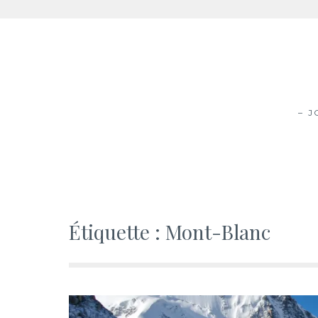
Aller
au
contenu
– 
Étiquette :
Mont-Blanc