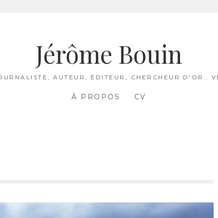
Jérôme Bouin
JOURNALISTE, AUTEUR, ÉDITEUR, CHERCHEUR D'OR… V
À PROPOS
CV